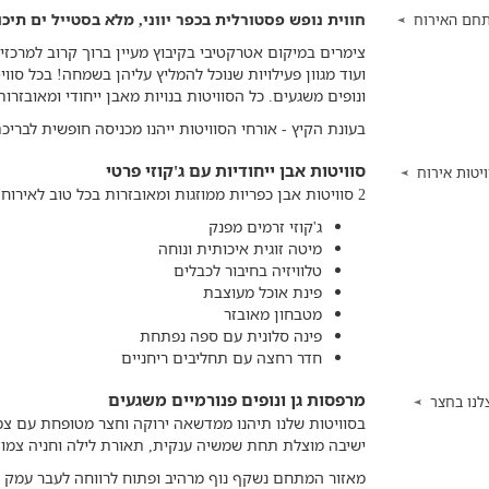
חווית נופש פסטורלית בכפר יווני, מלא בסטייל ים תיכ
חם האירוח
צימרים במיקום אטרקטיבי בקיבוץ מעיין ברוך קרוב למרכזי ק
ועוד מגוון פעילויות שנוכל להמליץ עליהן בשמחה! בכל סווי
ונופים משגעים. כל הסוויטות בנויות מאבן ייחודי ומאובזרו
בעונת הקיץ - אורחי הסוויטות ייהנו מכניסה חופשית לברי
סוויטות אבן ייחודיות עם ג'קוזי פרטי
ויטות אירוח
2 סוויטות אבן כפריות ממוזגות ומאובזרות בכל טוב לאירוח משפחות וזוגות
ג'קוזי זרמים מפנק
מיטה זוגית איכותית ונוחה
טלוויזיה בחיבור לכבלים
פינת אוכל מעוצבת
מטבחון מאובזר
פינה סלונית עם ספה נפתחת
חדר רחצה עם תחליבים ריחניים
מרפסות גן ונופים פנורמיים משגעים
לנו בחצר
בסוויטות שלנו תיהנו ממדשאה ירוקה וחצר מטופחת עם צמחיי
ישיבה מוצלת תחת שמשיה ענקית, תאורת לילה וחניה צמו
מאזור המתחם נשקף נוף מרהיב ופתוח לרווחה לעבר עמק הח