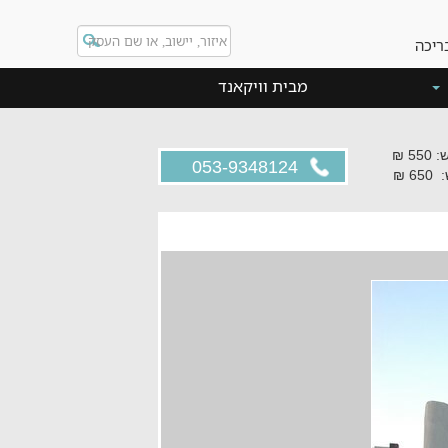
ריכה
מבית וויקאנד
5 ₪
053-9348124
6 ₪