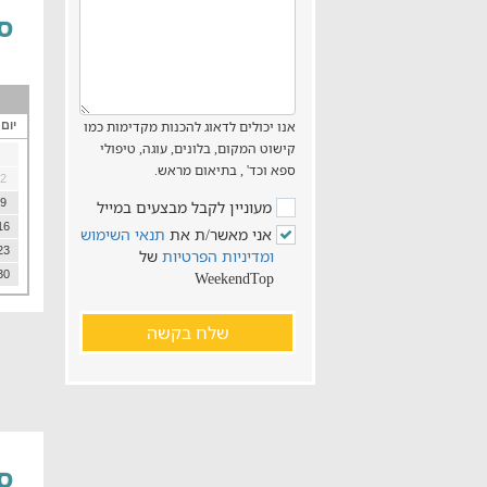
סו
אנו יכולים לדאוג להכנות מקדימות כמו
יום
קישוט המקום, בלונים, עוגה, טיפולי
ספא וכד' , בתיאום מראש.
2
9
מעוניין לקבל מבצעים במייל
16
אני מאשר/ת את
תנאי השימוש
23
ומדיניות הפרטיות
של
30
WeekendTop
שלח בקשה
סו