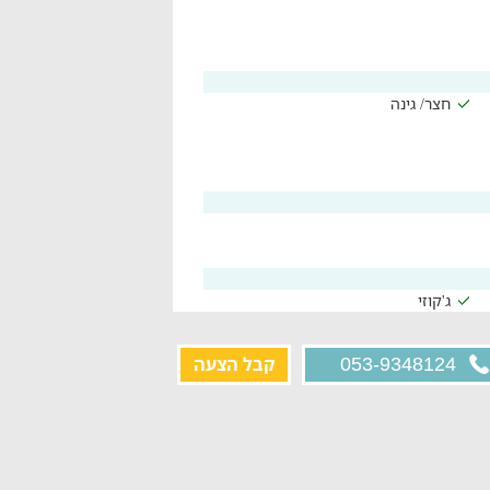
חצר/ גינה
ג'קוזי
קבל הצעה
053-9348124