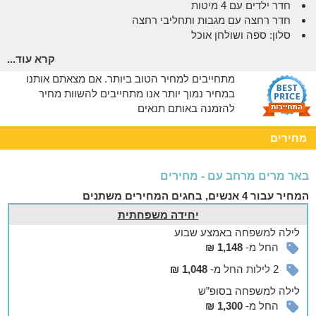
חדר ילדים עם 4 מיטות
חדר רחצה עם מגבות ותחליבי רחצה
סלון: ספה ושולחן אוכל
מטבחון: פינת קפה, מיקרוגל, קומקום חשמלי, כלי אוכל פלטה
קרא עוד...
ומיחם
מתחייבים למחיר הטוב ביותר. אם מצאתם אותנו
במחיר נמוך יותר אנו מתחייבים להשוות מחיר
יחידה זוגית מתאימה לזוג+ תינוק:
להזמנה באותם תנאים
חדר שינה עם מיטה יהודית שתי שידות, ארון ושולחן
חדר רחצה עם מגבות ותחליבי רחצה
מחירים
מטבחון: פינת קפה, מיקרוגל, קומקום חשמלי,כלי אוכל פלטה
ומיחם
באר מרים מרחב עם - מחירים
אצלנו בחצר
המחיר עבור 4 אנשים, בחגים המחירים משתנים
מחכה לכם מתחם חוץ משותף וקסום! עם שולחן אוכל גדול, ערסלים
יחידה משפחתית
זוגיים ומנגל, זה המקום המושלם לרגעים רומנטיים וכיפיים יחד.
לילה
למשפחה
באמצע שבוע
החל מ-
1,148 ₪
עוד במתחם
2 לילות החל מ-
1,048 ₪
בואו לגלות חוויה מדברית קסומה! מחכים לכם טיולים מרתקים,
סדנאות מהנות ופינוקים כמו עיסויים וארוחות בוקר. זה המקום
לילה
למשפחה
בסופ”ש
המושלם לזוגות שמחפשים רומנטיקה ושלווה אמיתית.
החל מ-
1,300 ₪