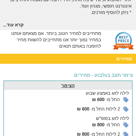
אינטרנט חופשי, מגהץ ועוד.
* ניתן להוסיף מזרנים.
אפשר להזמין
קרא עוד...
תיאום מראש ובתוספת תשלון ניתן להזמין ארוחות בוקר זוגיות, עיסוי
מתחייבים למחיר הטוב ביותר. אם מצאתם אותנו
במחיר נמוך יותר אנו מתחייבים להשוות מחיר
להזמנה באותם תנאים
לשומרי שבת
הצימר ישמח לארח גם שומרי שבת, יש במקום פלטה, מיחם
מחירים
ובית כנסת במרחק הליכה.
צימר חצב בגלבוע - מחירים
הצימר
לילה
לזוג
באמצע שבוע
החל מ-
600 ₪
2 לילות החל מ-
600 ₪
לילה
לזוג
בסופ”ש
החל מ-
800 ₪
2 לילות החל מ-
800 ₪