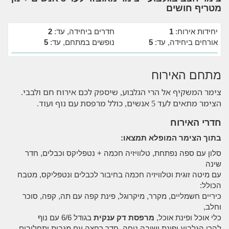
מטריף חושים
יחידות אירוח:
1
חדרים ביחידה, עד:
2
אורחים ביחידה, עד:
5
נופשים במתחם, עד:
5
מתחם האירוח
צימר המשקיף אל הרי הגלבוע, שיספק לכם אירוח חם ולבבי.
הצימר מתאים לעד 5 אנשים, כולל מרפסת עם נוף ועוד.
חדרי האירוח
בתוך הצימר המופלא תמצאו:
סלון עם ספה נפתחת, טלוויזיה חכמה + נטפליקס וכבלים, חדר
שינה
עם מיטה זוגית וטלוויזיה חכמה בחיבור לכבלים ונטפליקס, מטבח
הכולל:
כיריים חשמליים, מקרר, מיקרוגל, פינת קפה עם תה, קפה, סוכר
וחלב,
כלי אוכל ופינת אוכל,
מרפסת דק ענקית
בגודל 6/6 עם נוף
להרי הגלבוע ופינת ישיבה נוחה, חדר רחצה עם מגבות ותחליבים,