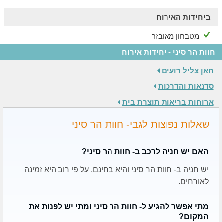
מקומות בילוי בסביבה:
ביחידות האירוח
חבל יתיר, הר חברון ומדבר הנגב, יער להב, יער דבירה, נחל
ערוגות, עין גדי, מצדה ועוד
מטבחון מאובזר
חוות הר סיני - יחידות אירוח
חאן צליל רועים
סדנאות והדרכות
ארוחות בריאות תוצרת בית
שאלות נפוצות לגבי- חוות הר סיני
האם יש חניה לרכב ב- חוות הר סיני?
יש חניה ב- חוות הר סיני והיא בחינם, על פי רוב היא זמינה
לאורחים.
מתי אפשר להגיע ל- חוות הר סיני ומתי יש לפנות את
המקום?