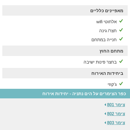
מאפיינים כלליים
אלחוטי wifi
חצר/ גינה
חנייה במתחם
מתחם החוץ
בחצר פינות ישיבה
ביחידות האירוח
ג'קוזי
כפר הצימרים על הים נתניה - יחידות אירוח
צימר 801
צימר 802
צימר 803