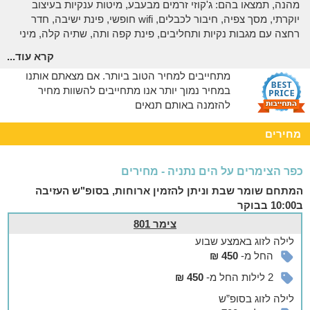
מהנה, תמצאו בהם: ג'קוזי זרמים מבעבע, מיטות ענקיות בעיצוב
יוקרתי, מסך צפיה, חיבור לכבלים, wifi חופשי, פינת ישיבה, חדר
רחצה עם מגבות נקיות ותחליבים, פינת קפה ותה, שתיה קלה, מיני
בר ותאורת אווירה רומנטית.
קרא עוד...
# הסוויטות וחדרי האירוח מונגשים לבעלי מוגבלויות
מתחייבים למחיר הטוב ביותר. אם מצאתם אותנו
במחיר נמוך יותר אנו מתחייבים להשוות מחיר
בסביבה
להזמנה באותם תנאים
מיקום אידיאלי - ליד חוף הים ומקומות בילוי
מחירים
סביב הסוויטות חצר ירוקה עם קסם כפרי בפרטיות מלאה.
המיקום האטרקטיבי על קו החוף הירוק בנתניה משלים את החוויה
כפר הצימרים על הים נתניה - מחירים
הזוגית המיוחדת באופן אידיאלי.
המתחם שומר שבת וניתן להזמין ארוחות, בסופ"ש העזיבה
3 דקות הליכה מהחוף
! - הקירבה לטיילת ולחוף מציעה בריזת ים
ב10:00 בבוקר
נעימה ואפשרויות בילוי מגוונות ומהנות כגון מסעדות, פאבים, בתי
קפה ועוד...
צימר 801
לילה
לזוג
באמצע שבוע
ניתן להתארח אצלנו ללינה על בסיס שעתי או ללינת לילה/יממה:
החל מ-
450 ₪
לינת לילה -
הינה בין השעות: 21:00 בלילה ועד 10:00 בבוקר
2 לילות החל מ-
450 ₪
לינת יממה -
הינה בין השעות: 15:00 בצהריים ועד 12:00 בצהריים
לילה
לזוג
בסופ”ש