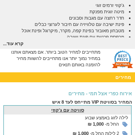
ג'קוזי זרמים זוגי
מיטה זוגית מפנקת
חדר רחצה עם מגבות וסבונים
פינת ישיבה עם טלוויזיה עם חיבור לערוצי כבלים
מטבחון מאובזר בפינת קפה, מקרר, מיקרוגל ופינת אוכל
מרפסת פרטית עם פינת ישיבה
קרא עוד...
אצלנו בחצר
מתחייבים למחיר הטוב ביותר. אם מצאתם אותנו
חצר משותפת ומטופחת הכוללת:
במחיר נמוך יותר אנו מתחייבים להשוות מחיר
להזמנה באותם תנאים
בריכה גדולה שמחוממת בימי החורף
עמדת BBQ
מחירים
מגוון פינות ישיבה ומיטות שיזוף
מגרש משחקים לילדים.
אירוח כפרי אצל תמי - מחירים
אפשר להזמין
המחיר בסוויטת VIP מתייחס לעד 8 איש
בתיאום מראש ובתוספת תשלום ניתן להזמין עיסויים וטיפולי ספא.
סוויטה עם ג'קוזי
בסביבה
לילה
לזוג
באמצע שבוע
החל מ-
1,000 ₪
מה עושים באזור?
הישוב נאות גולן ממוקם במרחק נסיעה קצר מהכנרת ומאטרקציות
2 לילות החל מ-
1,000 ₪