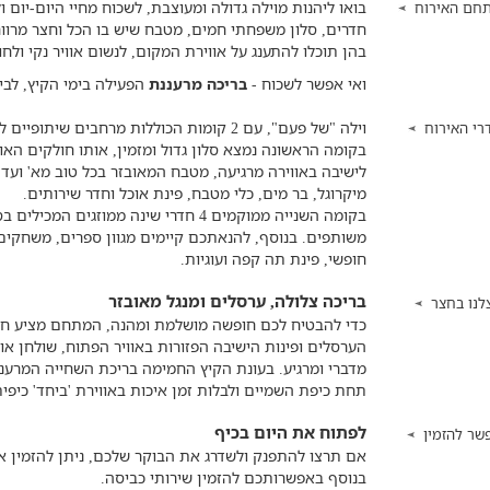
חם האירוח
חדרים, סלון משפחתי חמים, מטבח שיש בו הכל וחצר מרווח
בהן תוכלו להתענג על אווירת המקום, לנשום אוויר נקי ול
ואי אפשר לשכוח -
בריכה מרעננת
הפעילה בימי הקיץ, לבי
וילה "של פעם", עם 2 קומות הכוללות מרחבים שיתופיים לכל הנופשים במקום.
רי האירוח
בקומה הראשונה נמצא סלון גדול ומזמין, אותו חולקים הא
לישיבה באווירה מרגיעה, מטבח המאובזר בכל טוב מא' ועד 
מיקרוגל, בר מים, כלי מטבח, פינת אוכל וחדר שירותים.
משותפים. בנוסף, להנאתכם קיימים מגוון ספרים, משחקים, 
חופשי, פינת תה קפה ועוגיות.
בריכה צלולה, ערסלים ומנגל מאובזר
לנו בחצר
כדי להבטיח לכם חופשה מושלמת ומהנה, המתחם מציע חצר
מדברי ומרגיע. בעונת הקיץ החמימה בריכת השחייה המרע
תחת כיפת השמיים ולבלות זמן איכות באווירת 'ביחד' כיפית
לפתוח את היום בכיף
שר להזמין
אם תרצו להתפנק ולשדרג את הבוקר שלכם, ניתן להזמין א
בנוסף באפשרותכם להזמין שירותי כביסה.