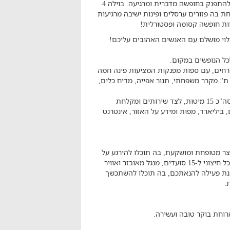
בואו ליהנות מוילה גדולה ומעוצבת, לשכוח מחיי היום-יום ולהתפנק בחופשה מדברית ומרגיעה. בוילה 4
ת בה פזורים ערסלים ופינות ישיבה מרגיעות
חוות חופשה קסומה ופסטורלית!
לוי מושלם עם האנשים האהובים עליכם!
ורחים, עם ספות מפנקות המציעות פינה חמה
ת': מקרר משפחתי, תנור אפייה, מדיח כלים,
בקומה השנייה ממוקמים 4 חדרי שינה ממוזגים המכילים בסה"כ 15 מיטות, לצד שירותים ומקלחת
ביליארד, מפות ומידע על האזור, אינטרנט
 מטופחת ומושקעת, בה תוכלו להירגע על
הערסלים ופינות הישיבה הפזורות באוויר הפתוח, שולחן אוכל חיצוני ל-15 סועדים, מנגל מאובזר ואוויר
ננת פעילה להנאתכם, בה תוכלו להשתכשך
.
רוחת בוקר טובה ועשירה.