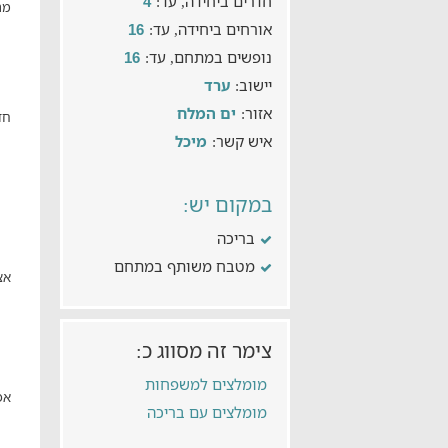
חדרים ביחידה, עד:
4
מת
אורחים ביחידה, עד:
16
נופשים במתחם, עד:
16
יישוב:
ערד
אזור:
ים המלח
חד
איש קשר:
מיכל
במקום יש:
בריכה
מטבח משותף במתחם
אצ
צימר זה מסווג כ:
מומלצים למשפחות
אפ
מומלצים עם בריכה