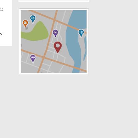
בס
הע