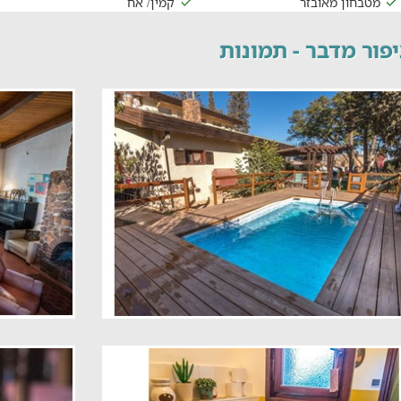
מטבחון מאובזר
קמין/ אח
פור מדבר - תמונות