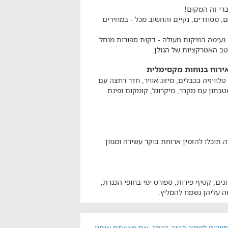
ברי זה המקום!
חכים לכם 10 חדרי אירוח נוחים, מסודרים, נקיים והחשוב מכל - במחירים
 נעימה במיקום מעולה - דקות ספורות מנחל
לאירוח בנוחות מקסימלית
חת, מסך טלוויזיה בכבלים, מיזוג אוויר, חדר רחצה עם
טבחון עם מקרר, מיקרוגל, קומקום ופינת
תוכלו להזמין ארוחת בוקר עשירה ומגוון
נים, קטיף פירות, ספורט ימי בחופי הכנרת,
חה עליהן נשמח להמליץ.
ייבים למחיר הטוב ביותר. אם מצאתם אותנו