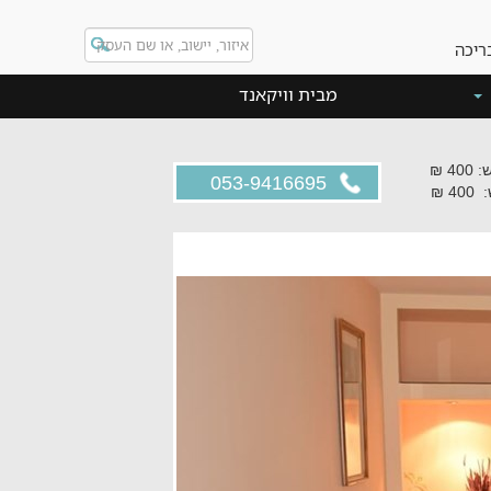
ריכה
מבית וויקאנד
4 ₪
053-9416695
4 ₪