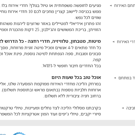
מגיעים לחופשה משפחתית או טיול בגולן? חדרי אירוח בלו 
חם האירוח
ממש בכניסה ליישוב קצרין מ
שווים לכל נפש.
זהו פתרון אידיאלי למטיילים באזור שרוצים ליהנות משהות
הזוויתן, בריכת המשושים והג'ילבון, 25 דקות מהכנרת וממיטב האטרקציות של הגולן.
מיטות, מטבחון, טלוויזיה, חדרי רחצה - כל הדרוש 
רי האירוח
כל חדר מתאים ל-4 אנשים ומכיל מיטה זוגית מרוו
סבונים ומגבות, ספה הנפתחת למיטה נוספת, פינת אוכל ומ
קפה.
בכל החדרים חיבור חופשי ל-WIFI.
אוכל טוב בכל שעות היום
ד במתחם
במרחק הליכה מחדרי האירוח ממוקמת המסעדה שלנו, אליה 
ארוחות חלביות נוספות (בתאום מראש ובתוספת תשלום).
ברחוב חניה ציבורית ללא תשלום.
בקרבתנו מסלולי הליכה לצד נחלים ומעיינות, טיולי טרקטורו
ביבה
סיורי יקבים, טיולי ג'יפים ועוד המון אטרקציות לכל המשפ
מתח