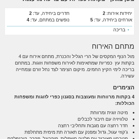
יחידות אירוח:
2
חדרים ביחידה, עד:
2
אורחים ביחידה, עד:
5
נופשים במתחם, עד:
4
•
בריכה
מתחם האירוח
מול הנוף המקסים של הרי הגליל והכנרת, מתחם אירוח עם 4
בקתות עץ כפריות שמתאימות לאירוח משפחות וזוגות. במתחם
בריכה לימי הקיץ החמים. מיקום הצימר לצד נחל זורם וצמחייה
עשירה.
הצימרים
4 בקתות מרווחות ומעוצבות בסגנון כפרי לזוגות ומשפחות
הכוללות:
מיטה זוגית ומרווחת
טלוויזיה עם חיבור לכבלים
חדר רחצה עם מגבות ותחליבי רחצה
ג'קוזי עגול, גדול ומפנק עם תאורה תת מימית מתחלפת
מטבחון מאובזר עם פלטה חשמלית, מיקרוגל, מקרר, קורנפלקס,