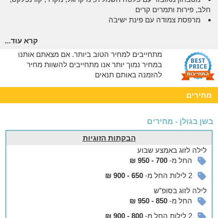
חלב, פירות ותמרים קרים
מרפסת צמודה עם פינת ישיבה
אצלנו בחצר
קרא עוד...
חצר עשירה במדשאות, עצי דקל, פרחים ועשבי תבלין הכוללת:
מתחייבים למחיר הטוב ביותר. אם מצאתם אותנו
פינת ישיבה, עמדת מנגל מאובזרת ובריכה בקיץ העטופה בצמחיה
במחיר נמוך יותר אנו מתחייבים להשוות מחיר
שופעת שמסתירה אותה מיושבי הבקתות ומקנה פרטיות למתרחצים.
להזמנה באותם תנאים
בסביבה
מחירים
נקודת פתיחה מושלמת לטיולים בגולן ובגליל
הישוב מעלה גמלא נמצא בקצה הגולן וצופה לנופי הכנרת והרי
בשן בגולן - מחירים
הגליל והגולן. מיקומו המושלם מהווה נקודת פתיחה טובה לטיולים
באזור ומאפשר גישה נוחה לנחלים הזורמים באזור, לחופי הכנרת
הבקתות הזוגיות
ולאטרקציות נוספות ככדוגמת מסעדות ובתי קפה, טיפולי ספא ועוד.
לילה
לזוג
באמצע שבוע
החל מ-
700 - 950 ₪
הערות
2 לילות החל מ-
650 - 900 ₪
בתיאום מראש ובתוספת תשלום ניתן להזמין ארוחות בוקר
עשירות ומפנקות.
לילה
לזוג
בסופ”ש
המתחם ידידותי לבעלי חיים.
החל מ-
850 - 950 ₪
2 לילות החל מ-
800 - 900 ₪