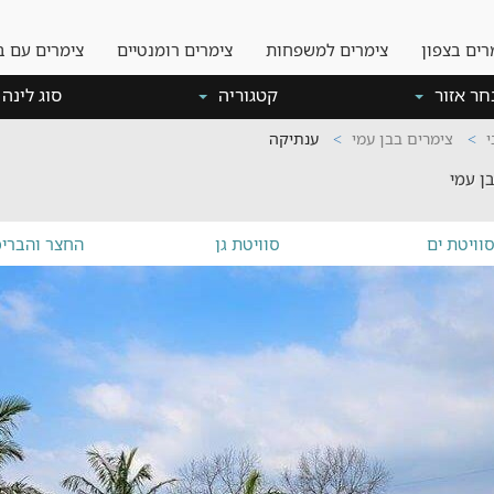
רים בצפון
צימרים למשפחות
צימרים רומנטיים
צימרים עם ב
חר אזור
קטגוריה
סוג לינה
י
צימרים בבן עמי
ענתיקה
ן עמי
וויטת ים
סוויטת גן
החצר והבריכ