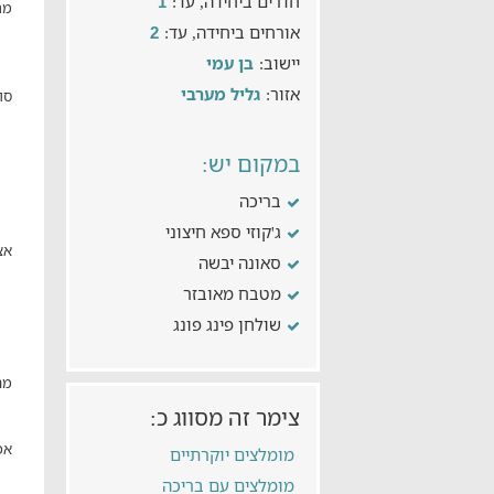
חדרים ביחידה, עד:
1
מת
אורחים ביחידה, עד:
2
יישוב:
בן עמי
אזור:
גליל מערבי
סו
במקום יש:
בריכה
ג'קוזי ספא חיצוני
אצ
סאונה יבשה
מטבח מאובזר
שולחן פינג פונג
מה
צימר זה מסווג כ:
אפ
מומלצים יוקרתיים
מומלצים עם בריכה