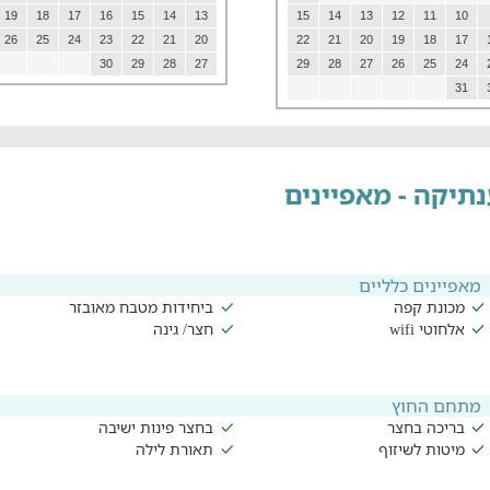
19
18
17
16
15
14
13
15
14
13
12
11
10
26
25
24
23
22
21
20
22
21
20
19
18
17
30
29
28
27
29
28
27
26
25
24
31
תיקה - מאפיינים
מאפיינים כלליים
מכונת קפה
ביחידות מטבח מאובזר
אלחוטי wifi
חצר/ גינה
מתחם החוץ
בריכה בחצר
בחצר פינות ישיבה
מיטות לשיזוף
תאורת לילה