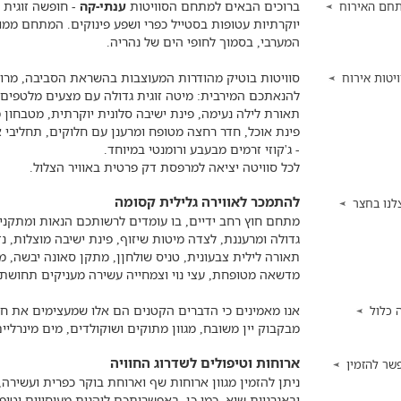
ברוכים הבאים למתחם הסוויטות
ענתי-קה
חם האירוח
יוקרתיות עטופות בסטייל כפרי ושפע פינוקים. המתחם ממו
המערבי, בסמוך לחופי הים של נהריה.
סוויטות בוטיק מהודרות המעוצבות בהשראת הסביבה, מרו
ויטות אירוח
תאורת לילה נעימה, פינת ישיבה סלונית יוקרתית, מטבחון
פינת אוכל, חדר רחצה מטופח ומרענן עם חלוקים, תחליבי 
- ג'קוזי זרמים מבעבע ורומנטי במיוחד.
לכל סוויטה יציאה למרפסת דק פרטית באוויר הצלול.
להתמכר לאווירה גלילית קסומה
לנו בחצר
מתחם חוץ רחב ידיים, בו עומדים לרשותכם הנאות ומתקנ
תאורה לילית צבעונית, טניס שולחןן, מתקן סאונה יבשה, מתק
מדשאה מטופחת, עצי נוי וצמחייה עשירה מעניקים תחושת
אנו מאמינים כי הדברים הקטנים הם אלו שמעצימים את חוו
 כלול
מבקבוק יין משובח, מגוון מתוקים ושוקולדים, מים מינרליי
ארוחות וטיפולים לשדרוג החוויה
שר להזמין
ניתן להזמין מגוון ארוחות שף וארוחת בוקר כפרית ועשירה,
ובאנרגיות שיא. כמו כן, באפשרותכם ליהנות מעיסויים וטיפ