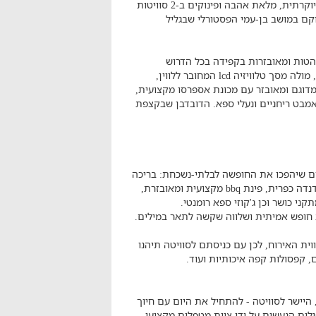
- חופשה זוגית יוקרתית, מלאת אהבה ופינוקים ב-2 סוויטות
קם במושב בן-עמי הפסטורלי שבגליל
הטות ומאובזרות בקפידה בכל הדרוש
להנאתכם המירבית: מיטה זוגית גדולה עם מצעים מלטפים, מולה מסך טלוויזיה lcd המחובר ללווין,
 מדוגם ומאובזר עם מכונת אספרסו מקצועית,
אמבט ריחניים ונעלי ספא. הדובדבן שבקצפת
ים שיהפכו את החופשה לבלתי-נשכחת: בריכה
גדולה ומרעננת, לצדה מיטות שיזוף, פינת ישיבה מוצלות, נדנדה כפרית, פינת bbq מקצועית ומאובזרת,
ני כושר וכן ג'קוזי ספא רומנטי.
 חופש אמיתית ושלווה שקשה לתאר במילים.
ית האירוח, לכן עם כניסתם לסוויטה תיהנו
ם, קפסולות קפה איכותיות ועוד.
 היישר לסוויטה - להתחיל את היום עם חיוך
ולים הנעשים על ידי צוות מטפלים מקצועי