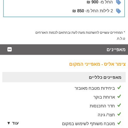
החל מ-
900 ₪
מטפלים מיומנים ומנוסים.
בתיאום מראש ובתוספת תשלום.
2 לילות החל מ-
850 ₪
בסביבה
לגלות את היופי והקסם באיזור
* המחירים עשויים להשתנות מעת לעת ובהתאם לכמות האורחים
מומלץ לשדרג את חווית הנופש בפעילות מהנה בסביבה: טיולי
ט.ל.ח.
סוסים, טיולי טרקטורונים, מסלולה הליכה/רכיבה על אופניים, טיול
מאפיינים
בשוק דליית אל כרמל, סיור בעוספיא העתיקה, ביקור בבית אורן,
יערות הכרמל ועוד מגוון אטרקציות לכל המשפחה.
לנוחיותכם, במרחק הליכה מהמקום שוק פירות וירקות צבעוני, בתי
צימר אליס - מאפייני המקום
קפה וסופרמרקט.
מאפיינים כלליים
ביחידות מטבח מאובזר
ארוחת בוקר
חדר התכנסות
חצר/ גינה
עוד ▼
מטבח משותף לשימוש במקום