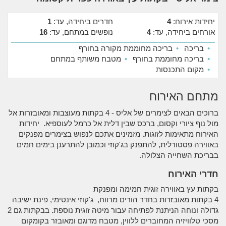
יחידות אירוח:
4
חדרים ביחידה, עד:
1
אורחים ביחידה, עד:
4
נופשים במתחם, עד:
16
•
בריכה
•
בריכה מחוממת מקורה בחורף
•
בריכה מחוממת בחורף
•
מטבח משותף במתחם
•
מקום התכנסות
מתחם האירוח
ברוכים הבאים לצימרים של אליס - 4 בקתות מעוצבות ומאובזרות אל
מול נוף ציורי וקסום, ברכס שבין דלית אל כרמל לעוספיא. יחידות
האירוח מתאימות לזוגות. מזמינים אתכם לנפוש בצימרים מפנקים
באווירה פסטורלית, להתפנק בג'קוזי וכמובן להתרענן בימים חמים
בבריכת השחייה הצלולה.
חדרי האירוח
בקתות עץ באווירה זוגית חמימה ומפנקת
4 בקתות מאובזרות בחדר הורים מרווח, ג'קוזי אינטימי, פינת ישיבה
גדולה ונוחה הניתנת לפתיחה עבור מיטה זוגית נוספת. בבקתות גם 2
מסכי טלוויזיה המחוברים ללווין, מטבח מדוגם ומאובזר בקומקום