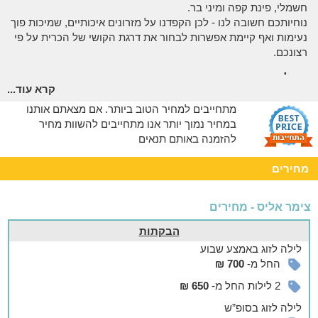
חשמלי, פינת קפה ומיני בר.
נוחיותכם חשובה לנו - לכן הקפדנו על מזרונים איכותיים, שמיכות פוך
נעימות ואף קיימת אפשרות לבחור את דרגת הקושי של הכרית על פי
רצונכם.
אצלנו בחצר
קרא עוד...
מטבח משותף לאורחי הצימרים. 70 מטר גודלו, ובו תהנו מפינת
מתחייבים למחיר הטוב ביותר. אם מצאתם אותנו
ישיבה מרווחת עם מסך טלוויזיה ענק ושולחן אוכל גדול
במחיר נמוך יותר אנו מתחייבים להשוות מחיר
להזמנה באותם תנאים
בריכה
בחצר המטופחת תהנו מבריכה מרעננת תחת כיפת השמיים, שטופת
מחירים
שמש ובנוף קסום. בחצר גם ג'קוזי ספא זוגי, פינת מנגל לחובבי ה-
bbq, שולחן סנוקר מקצועי ואפשרות להשתמש ולבשל בעזרת צמחי
צימר אליס - מחירים
התבלין שבגינה.
אפשר להזמין
הבקתות
לילה
לזוג
באמצע שבוע
להתחיל את היום עם חיוך
החל מ-
700 ₪
באפשרותכם להנות מארוחת בוקר דרוזית אותנטית ועשירה, כמו גם
2 לילות החל מ-
650 ₪
ארוחות "על האש" לחובבי הבשרים. לשירותכם גם השכרת אופניים
לילה
לזוג
בסופ”ש
לטיולים באיזור והזמנת עיסויים מרגיעים לגוף ולנפש, הנעשים ע"י