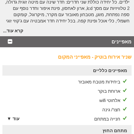
ילדים. כל יחידה כוללת שני חדרים: חדר שינה עם מיטה זוגית גדולה,
2 טלוויזיות עם מסך lcd, ארון לאחסון, פינת איפור וחדר נוסף עם
ספה נפתחת, מזגן, מטבחון מאובזר עם מקרר, מיקרוגל, קומקום
חשמלי, כלי אוכל ופינת קפה. בכל יחידה חדר אמבטיה עם ג'קוזי זוגי
ומרפסת פרטית עם פינת ישיבה.
קרא עוד...
אחד מהחדרים מותאם לנכים ובה מקלחת ג'טים מפנקת במקום
הג'קוזי.
מאפיינים
אצלנו בחצר
שניר אירוח בוטיק - מאפייני המקום
חצר עם עמדת מנגל, מגרשי משחקים
ובריכה
מאפיינים כלליים
בחצר המתחם מדשאות ירוקות ומרווחות עם פינות ישיבה, פינת
ביחידות מטבח מאובזר
מנגל ובצמוד גני שעשועים, מגרשי טניס וכדורסל ובריכה מרעננת
בעונת הקיץ.
ארוחת בוקר
אלחוטי wifi
מה כלול
חצר/ גינה
האירוח כולל ארוחת בוקר עשירה המוגשת במסעדת "אדמה"
שבמרחק הליכה מהסוויטות, או מוגשת ישירות לסוויטות עצמן. בימי
עוד ▼
חנייה במתחם
שישי אירוח כולל ארוחת ערב במסעדת "אדמה". לפתוח את היום עם
חיוך.
מתחם החוץ