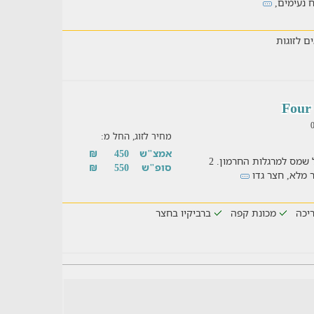
ם לזוגות
מחיר לזוג, החל מ:
אמצ"ש
450
₪
חופשה נהדרת לקבוצות ומטיילים ביישוב מג'דל שמס למרגלות החרמון. 2
סופ"ש
550
₪
ר מלא, חצר גדו
יכה
מכונת קפה
ברביקיו בחצר