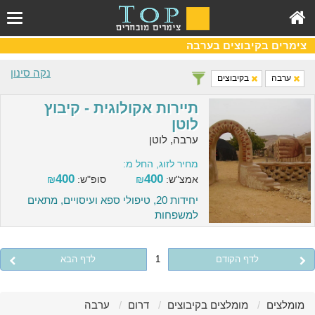
צימרים בקיבוצים בערבה
נקה סינון
ערבה
בקיבוצים
תיירות אקולוגית - קיבוץ
לוטן
ערבה, לוטן
מחיר לזוג, החל מ:
400
400
אמצ"ש:
₪
סופ"ש:
₪
יחידות 20, טיפולי ספא ועיסויים, מתאים
למשפחות
לדף הקודם
1
לדף הבא
מומלצים
מומלצים בקיבוצים
דרום
ערבה